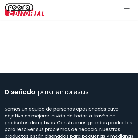
Ir al contenido
Diseñado
para empresas
Somos un equipo de personas apasionadas cuyo
objetivo es mejorar la vida de todos a través de
productos disruptivos. Construimos grandes productos
para resolver sus problemas de negocio. Nuestros
productos están diseñados para pequeñas y medianas